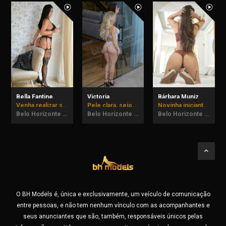
Bella Fantine
Victoria
Bárbara Muniz
Venha realizar suas fantasias comigo! até dia 07/08 em BH.
Pele clara, seios naturais e bumbum empinadinho.
Novinha iniciante, vem me conhecer!
Belo Horizonte - MG
Belo Horizonte - MG
Belo Horizonte - MG
O BH Models é, única e exclusivamente, um veículo de comunicação
entre pessoas, e não tem nenhum vínculo com as acompanhantes e
seus anunciantes que são, também, responsáveis únicos pelas