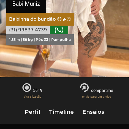
Babi Muniz
Baixinha do bundão 😈🔥😋
(31) 99837-4739
1.55 m | 59 kg | Pés 33 | Pampulha
compartilhe
5619
envie para um amigo
visualização
Perfil
Timeline
Ensaios