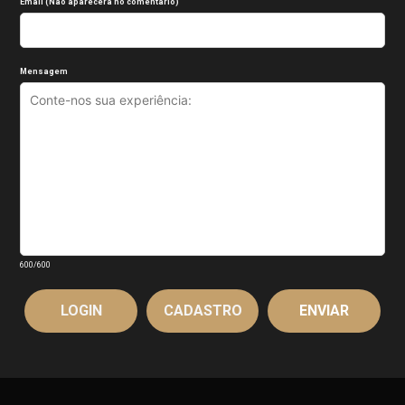
Email (Não aparecerá no comentário)
Mensagem
600
/600
LOGIN
CADASTRO