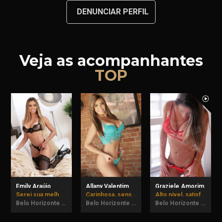
DENUNCIAR PERFIL
Veja as acompanhantes
TOP
Emily Araújo
Allany Valentim
Graziele Amorim
Serei sua melhor companhia.
Carinhosa, sensual e imprevisível podem vir provar.
Alto nível, satisfação garantida!
Belo Horizonte - MG
Belo Horizonte - MG
Belo Horizonte - MG