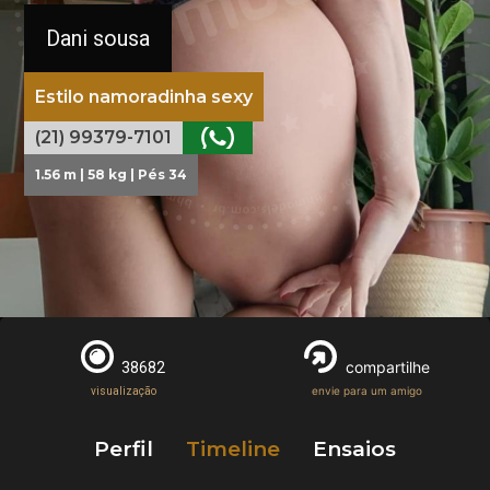
Dani sousa
Estilo namoradinha sexy
(21) 99379-7101
1.56 m | 58 kg | Pés 34
compartilhe
38682
envie para um amigo
visualização
Perfil
Timeline
Ensaios