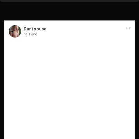
···
Dani sousa
há 1 ano