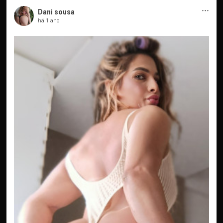
···
Dani sousa
há 1 ano