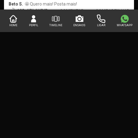
Beto S.
🤩 Quero mais! Posta mais!
108
APLAUDIR
COMENTAR
COMPARTILHAR
HOME
PERFIL
TIMELINE
ENSAIOS
LIGAR
WHATSAPP
···
Dani sousa
há 1 ano