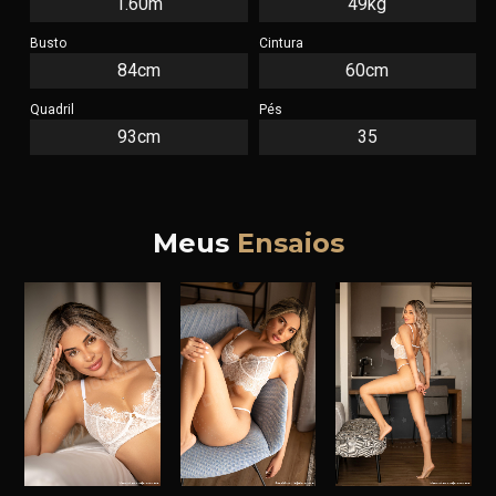
1.60m
49kg
Busto
Cintura
84cm
60cm
Quadril
Pés
93cm
35
Meus
Ensaios