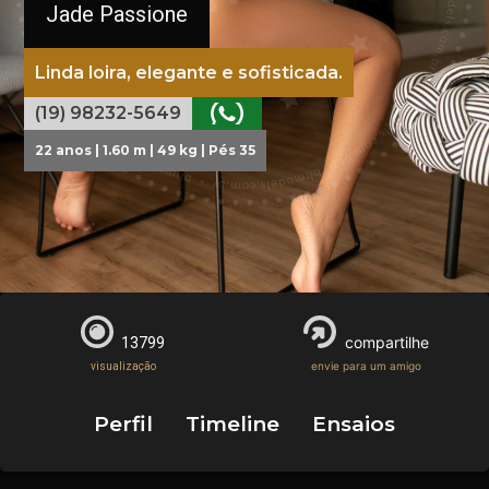
Jade Passione
Linda loira, elegante e sofisticada.
(19) 98232-5649
22 anos | 1.60 m | 49 kg | Pés 35
compartilhe
13799
envie para um amigo
visualização
Perfil
Timeline
Ensaios