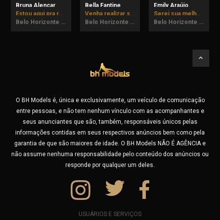
Bruna Alencar
Bella Fantine
Emily Araújo
Estou aqui pra realizar todas suas fantasias!
Venha realizar suas fantasias comigo! até dia 07/08 em BH.
Serei sua melhor companhia.
Belo Horizonte - MG
Belo Horizonte - MG
Belo Horizonte - MG
O BH Models é, única e exclusivamente, um veículo de comunicação
entre pessoas, e não tem nenhum vínculo com as acompanhantes e
seus anunciantes que são, também, responsáveis únicos pelas
informações contidas em seus respectivos anúncios bem como pela
garantia de que são maiores de idade. O BH Models NÃO É AGÊNCIA e
não assume nenhuma responsabilidade pelo conteúdo dos anúncios ou
responde por qualquer um deles.
USUÁRIOS E SERVIÇOS