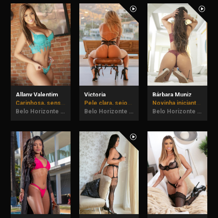
Allany Valentim
Victoria
Bárbara Muniz
Carinhosa, sensual e imprevisível podem vir provar.
Pele clara, seios naturais e bumbum empinadinho.
Novinha iniciante, vem me conhecer!
Belo Horizonte - MG
Belo Horizonte - MG
Belo Horizonte - MG