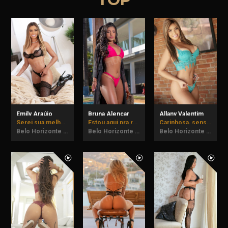
Emily Araújo
Bruna Alencar
Allany Valentim
Serei sua melhor companhia.
Estou aqui pra realizar todas suas fantasias!
Carinhosa, sensual e imprevisível podem vir provar.
Belo Horizonte - MG
Belo Horizonte - MG
Belo Horizonte - MG