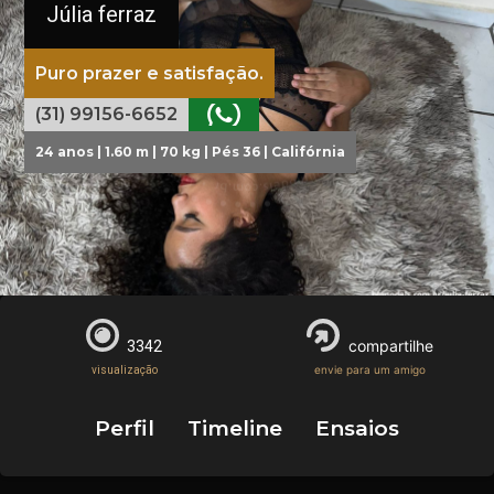
Júlia ferraz
Puro prazer e satisfação.
(31) 99156-6652
24 anos | 1.60 m | 70 kg | Pés 36 | Califórnia
compartilhe
3342
envie para um amigo
visualização
Perfil
Timeline
Ensaios