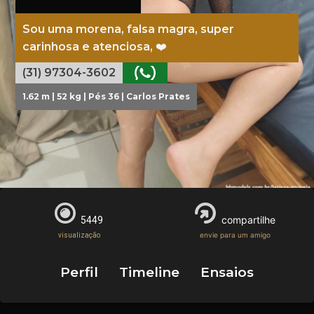
Sou uma morena, falsa magra, super
carinhosa e atenciosa, ❤️
(31) 97304-3602
1.62 m | 52 kg | Pés 36 | Carlos Prates
compartilhe
5449
envie para um amigo
visualização
Perfil
Timeline
Ensaios