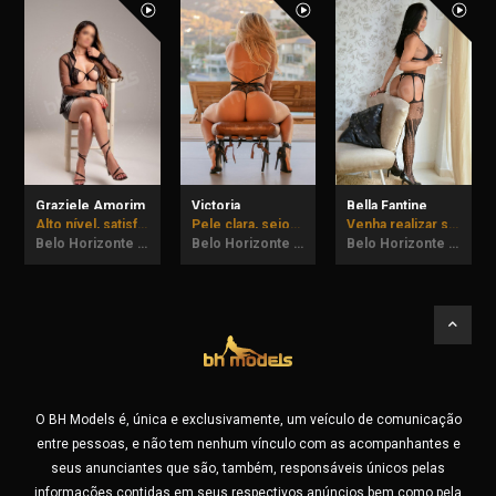
Graziele Amorim
Victoria
Bella Fantine
Alto nível, satisfação garantida!
Pele clara, seios naturais e bumbum empinadinho.
Venha realizar suas fantasias comigo! até dia 07/08 em BH.
Belo Horizonte - MG
Belo Horizonte - MG
Belo Horizonte - MG
O BH Models é, única e exclusivamente, um veículo de comunicação
entre pessoas, e não tem nenhum vínculo com as acompanhantes e
seus anunciantes que são, também, responsáveis únicos pelas
informações contidas em seus respectivos anúncios bem como pela