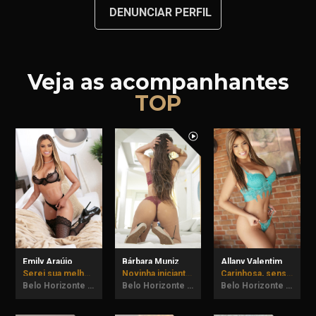
DENUNCIAR PERFIL
Veja as acompanhantes
TOP
Emily Araújo
Bárbara Muniz
Allany Valentim
Serei sua melhor companhia.
Novinha iniciante, vem me conhecer!
Carinhosa, sensual e imprevisível podem vir provar.
Belo Horizonte - MG
Belo Horizonte - MG
Belo Horizonte - MG