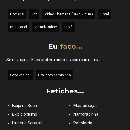
Homens
Job
Vídeo Chamada (Sexo Virtual)
Hotel
meu Local
Virtual/Online
Privé
Eu
faço...
Sexo vaginal. Faço oral em homens com camisinha.
Sexo vaginal
Oral com camisinha
Fetiches...
Beijo na Boca
Masturbação
Exibicionismo
Namoradinha
Lingerie Sensual
Podolatria