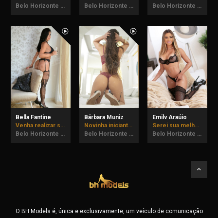
Belo Horizonte - MG
Belo Horizonte - MG
Belo Horizonte - MG
Bella Fantine
Bárbara Muniz
Emily Araújo
Venha realizar suas fantasias comigo! até dia 07/08 em BH.
Novinha iniciante, vem me conhecer!
Serei sua melhor companhia.
Belo Horizonte - MG
Belo Horizonte - MG
Belo Horizonte - MG
O BH Models é, única e exclusivamente, um veículo de comunicação