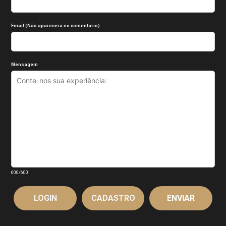
Email (Não aparecerá no comentário)
Mensagem
600
/600
LOGIN
CADASTRO