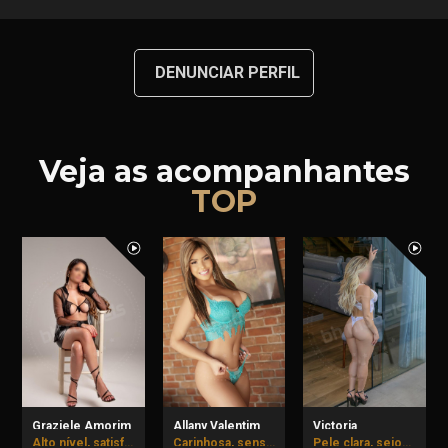
DENUNCIAR PERFIL
Veja as acompanhantes
TOP
Graziele Amorim
Allany Valentim
Victoria
Alto nível, satisfação garantida!
Carinhosa, sensual e imprevisível podem vir provar.
Pele clara, seios naturais e bumbum empinadinho.