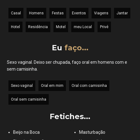
Casal
Homens
Festas
Eventos
Viagens
Jantar
Hotel
Residência
Motel
meu Local
Privé
Eu
faço...
Sexo vaginal. Deixo ser chupada, faço oral em homens com e
sem camisinha.
Sexo vaginal
Oral em mim
Oral com camisinha
Oral sem camisinha
Fetiches...
Beijo na Boca
Masturbação