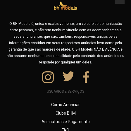
Está procurando acompanhante de luxo em Belo Horizonte?
Orientais
As famosas Garotas do JOB ? Ou está viajando e quer
garotas de programa de São Paulo, Rio de Janeiro ou
Presença Vip
acompanhantes de Lagoa Santa, Betim e as famosas GP´s
O BH Models é, única e exclusivamente, um veículo de comunicação
de Contagem e região? Não se preocupe, no BHModels você
Ruivas
entre pessoas, e não tem nenhum vínculo com as acompanhantes e
pode fazer uma busca por cidade e encontrar profissionais
seus anunciantes que são, também, responsáveis únicos pelas
experientes em várias cidades do Brasil.
Suggar Baby
informações contidas em seus respectivos anúncios bem como pela
Seja você um morador ou um turista, usando nossa busca,
garantia de que são maiores de idade. O BH Models NÃO É AGÊNCIA e
você vai encontrar uma garota de programa especial
não assume nenhuma responsabilidade pelo conteúdo dos anúncios ou
próxima a você para viver momentos de muito prazer.
responde por qualquer um deles.
Aproveite também para buscar por outras características,
tente por exemplo, buscar por Fantasias sexuais como:
Amamentação adulta (Lactofilia), Atriz Pornô, Banho de
Chuva/Prata, Banho de Língua, Banho Dourado (Golden
USUÁRIOS E SERVIÇOS
Shower), Banho Marrom, Beijo Grego, Bondage, Cosplay,
Creampie, Cuckold, Dança do Ventre, Dogging, Dominação,
Como Anunciar
Dupla Penetração, Espanhola, Exibicionismo, FaceFuck,
Clube BHM
Facesitting, Borboleta Paraguaia
Assinaturas e Pagamento
Feminização, Findom (Money Slave), Fisting, Fit Dance,
Garganta Profunda, Sexo Grupal, Inversão de Papéis, Latex,
FAQ