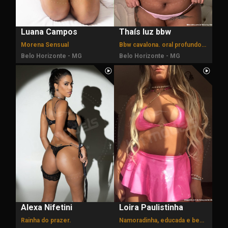
Luana Campos
Thaís luz bbw
Morena Sensual
Bbw cavalona. oral profundo, fetichistas.
Belo Horizonte - MG
Belo Horizonte - MG
Alexa Nifetini
Loira Paulistinha
Rainha do prazer.
Namoradinha, educada e bem-humorada.