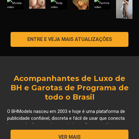
ENTRE E VEJA MAIS ATUALIZAÇÔES
Acompanhantes de Luxo de
BH e Garotas de Programa de
todo o Brasil
O BHModels nasceu em 2003 e hoje é uma plataforma de
publicidade confiável, discreta e fácil de usar que conecta
homens às Acompanhantes de Luxo, Gps, que são
lindas mulheres que oferecem serviços de acompanhantes,
VER MAIS
atualmente também conhecidas como as "Meninas do JOB"