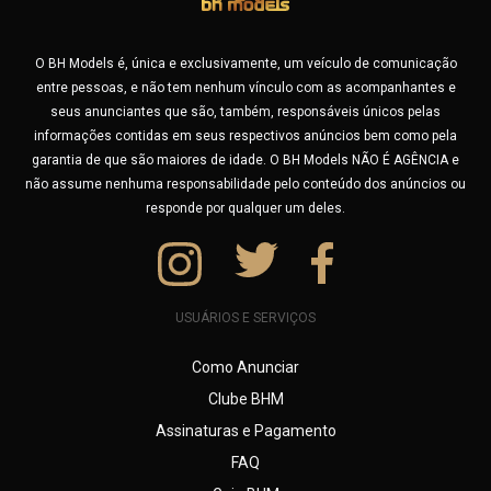
As famosas Garotas do JOB ? Ou está viajando e quer
garotas de programa de São Paulo, Rio de Janeiro ou
Presença Vip
acompanhantes de Lagoa Santa, Betim e as famosas GP´s
O BH Models é, única e exclusivamente, um veículo de comunicação
de Contagem e região? Não se preocupe, no BHModels você
Ruivas
entre pessoas, e não tem nenhum vínculo com as acompanhantes e
pode fazer uma busca por cidade e encontrar profissionais
seus anunciantes que são, também, responsáveis únicos pelas
experientes em várias cidades do Brasil.
Suggar Baby
informações contidas em seus respectivos anúncios bem como pela
Seja você um morador ou um turista, usando nossa busca,
garantia de que são maiores de idade. O BH Models NÃO É AGÊNCIA e
você vai encontrar uma garota de programa especial
não assume nenhuma responsabilidade pelo conteúdo dos anúncios ou
próxima a você para viver momentos de muito prazer.
responde por qualquer um deles.
Aproveite também para buscar por outras características,
tente por exemplo, buscar por Fantasias sexuais como:
Amamentação adulta (Lactofilia), Atriz Pornô, Banho de
Chuva/Prata, Banho de Língua, Banho Dourado (Golden
USUÁRIOS E SERVIÇOS
Shower), Banho Marrom, Beijo Grego, Bondage, Cosplay,
Creampie, Cuckold, Dança do Ventre, Dogging, Dominação,
Como Anunciar
Dupla Penetração, Espanhola, Exibicionismo, FaceFuck,
Clube BHM
Facesitting, Borboleta Paraguaia
Assinaturas e Pagamento
Feminização, Findom (Money Slave), Fisting, Fit Dance,
Garganta Profunda, Sexo Grupal, Inversão de Papéis, Latex,
FAQ
Lingerie Sensual, Luta Mista / Luta Erótica, Massagen,