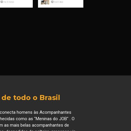
há 4 horas
há 3 dias
e todo o Brasil
que conecta homens às Acompanhantes
hecidas como as "Meninas do JOB" . O
com as mais belas acompanhantes de