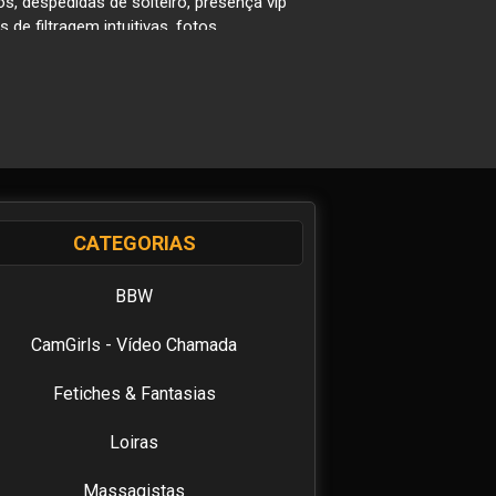
, despedidas de solteiro, presença vip
e filtragem intuitivas, fotos
arota que procura, que atenda às suas
os anúncios apresentados. Incentivamos
tão ao seu alcance.
nça e claro, a diversão de nossos
r as mais belas acompanhantes de luxo,
apitais do Brasil. Quer diversão e
os, massagistas, suggar baby,
CATEGORIAS
els as mais belas acompanhantes de BH
rotas de programa de Belo Horizonte
BBW
ciosas GPs, lindas garotas de
CamGirls - Vídeo Chamada
o as famosas presença vip. Seja qual
e se divertir com as mais lindas
Fetiches & Fantasias
Loiras
ls, a garota precisa precisa enviar os
Massagistas
ante aqui no BHModels.