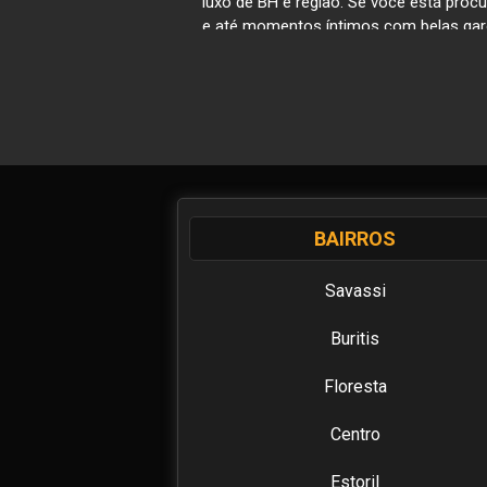
luxo de BH e região. Se você está proc
e até momentos íntimos com belas garot
profissionais e também vídeos e fotos 
expectativas e necessidades. A nossa pr
você a se cadastrar, fazer e ler comen
O BHmodels está no mercado de acompan
usuários. Além da busca por inovação 
temos anúncios de Garotas de Programa 
prazer? No BH Models você encontra! 
BAIRROS
presenças vip e garotas de programa d
somos o mais conhecido site de anúnc
disponíveis para você se divertir com m
Savassi
Encontre uma uma experiência única c
Buritis
programa de perfis variados: temos garo
perfil escolhar, você pode viver moment
Floresta
acompanhantes de Belo Horizonte.
Sua segurança em primeiro
Centro
Todos os anúncios passam por cadastro 
Estoril
seus documentos pessoais para uma ve