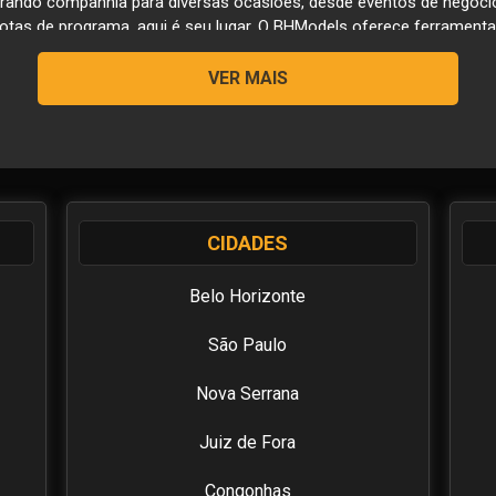
urando companhia para diversas ocasiões, desde eventos de negócios
as de programa, aqui é seu lugar. O BHModels oferece ferramentas d
caseiras, em nossa Timeline. Você vai encontrar com facilidade a g
ioridade é garantir discrição, elevada qualidade e autenticidade d
VER MAIS
tários e descobrir o mundo de experiências exclusivas que agora es
hantes de luxo desde 2003, nossa prioridade é a discrição, segura
e facilidade de uso em nossa plataforma, o BHModels busca divulga
de Belo Horizonte e região. Além de Gp´s das principais cidades e c
O BH MODELS tem as mulheres mais lindas, aqui você conhece model
CIDADES
e alto nível, que realmente sabem fazer o Job. Encontre no BHMod
ios de acompanhantes de luxo de BH, e temos as mais gostosas ga
uito prazer!
Belo Horizonte
om belas Acompanhante de Luxo em Belo Horizonte. Aqui temos deli
São Paulo
tas loiras, morenas, ruivas, mulatas, negras, orientais, e até mesm
os inesquecíveis, únicos e personalizados. Aqui você pode escolher 
Nova Serrana
 lugar
Juiz de Fora
completo, para evitar fraudes e golpes. Ao cadastrar-se no BHMode
Congonhas
rificação e somente depois publicamos seu perfil como acompanh