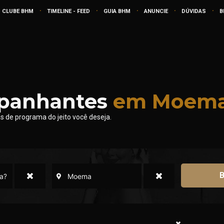
.
.
.
.
.
CLUBE BHM
TIMELINE - FEED
GUIA BHM
ANUNCIE
DÚVIDAS
B
panhantes
em Moem
 de programa do jeito você deseja.