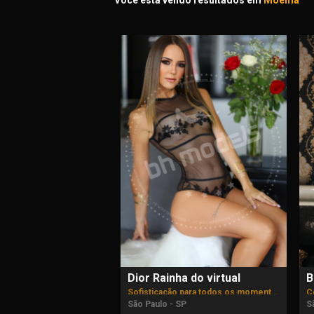
Você está vendo resultados em
Moema
Dior Rainha do virtual
B
Sofisticação para todos os momentos
São Paulo - SP
S