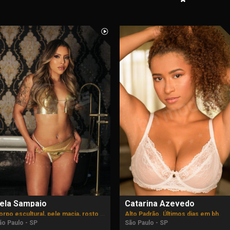
ela Sampaio
Catarina Azevedo
Corpo escultural, pele macia, rosto delicado e uma voz irresistível.
Alto Padrão. Últimos dias em bh.
ão Paulo - SP
São Paulo - SP