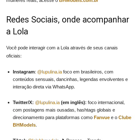
mulheres reais, acesse o
BHModels.com.br
Redes Sociais, onde acompanhar
a Lola
Você pode interagir com a Lola através de seus canais
oficiais:
Instagram
:
@lupulina.ia
foco em brasileiros, com
conteúdos sensuais, dancinhas, legendas envolventes e
interação direta via WhatsApp.
Twitter/X:
@lupulina.ia
(em inglês):
foco internacional,
com postagens mais ousadas, hashtags globais e
direcionamento para plataformas como
Fanvue
e o
Clube
BHModels
.