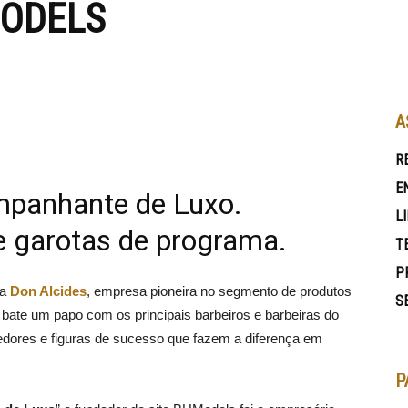
ODELS
A
R
E
mpanhante de Luxo.
L
 garotas de programa.
T
P
da
Don Alcides
, empresa pioneira no segmento de produtos
S
 bate um papo com os principais barbeiros e barbeiras do
dores e figuras de sucesso que fazem a diferença em
P