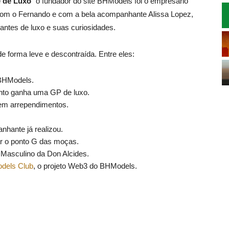
 de Luxo
” o fundador do site BHModels foi o empresário
 com o Fernando e com a bela acompanhante Alissa Lopez,
ntes de luxo e suas curiosidades.
 forma leve e descontraída. Entre eles:
BHModels.
anto ganha uma GP de luxo.
em arrependimentos.
hante já realizou.
ar o ponto G das moças.
Masculino da Don Alcides.
dels Club
, o projeto Web3 do BHModels.