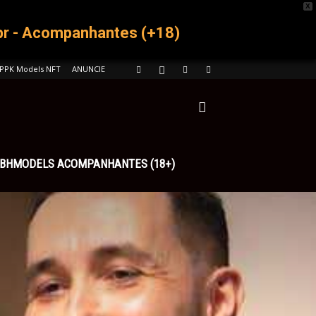
X
br -
Acompanhantes (+18)
PPK Models NFT
ANUNCIE
BHMODELS ACOMPANHANTES (18+)