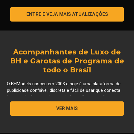
ENTRE E VEJA MAIS ATUALIZAÇÔES
Acompanhantes de Luxo de
BH e Garotas de Programa de
todo o Brasil
O BHModels nasceu em 2003 e hoje é uma plataforma de
publicidade confiável, discreta e fácil de usar que conecta
homens às Acompanhantes de Luxo, Gps, que são
lindas mulheres que oferecem serviços de acompanhantes,
VER MAIS
atualmente também conhecidas como as "Meninas do JOB"
. O BH MODELS é um site onde os visitantes podem
estabelecer contato direto, com segurança e conforto, com
as mais belas acompanhantes de luxo de BH e região. Se