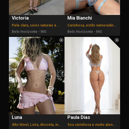
Victoria
Mia Bianchi
Pele clara, seios naturais e bumbum empinadinho.
Carinhosa, estilo namoradinha.
Belo Horizonte - MG
Belo Horizonte - MG
Luna
Paula Dias
Alto Nível, Loira, discreta, indescritivelmente deliciosa.
Sou carinhosa e muito atenciosa.