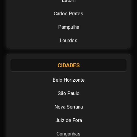
Estoril
mundo de experiências exclusivas que agora estão ao seu
alcance.
Carlos Prates
O BHmodels está no mercado de acompanhantes de luxo
Pampulha
desde 2003, nossa prioridade é a discrição, segurança e
claro, a diversão de nossos usuários. Além da busca por
Lourdes
inovação e facilidade de uso em nossa plataforma, o
BHModels busca divulgar as mais belas acompanhantes de
Caiçara
luxo, temos anúncios de Garotas de Programa de Belo
Horizonte e região. Além de Gp´s das principais cidades e
CIDADES
Floresta
capitais do Brasil. Quer diversão e prazer? No BH Models
você encontra! O BH MODELS tem as mulheres mais lindas,
Belo Horizonte
Planalto
aqui você conhece modelos, massagistas, suggar baby,
presenças vip e garotas de programa de alto nível, que
São Paulo
Moema
realmente sabem fazer o Job. Encontre no BHModels as
mais belas acompanhantes de BH somos o mais conhecido
Nova Serrana
Sagrada Família
site de anúncios de acompanhantes de luxo de BH, e temos
as mais gostosas garotas de programa de Belo Horizonte
Juiz de Fora
Prado
disponíveis para você se divertir com muito prazer!
Encontre uma uma experiência única com belas
Congonhas
Centro