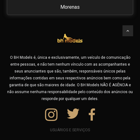
https://faq.bhmodels.com.br/termos-e-condicoes/
Morenas
Encontre no BHModels as mais belas
Mulatas & Negras
acompanhantes de BH e todo o Brasil
Está procurando acompanhante de luxo em Belo Horizonte?
Orientais
As famosas Garotas do JOB ? Ou está viajando e quer
garotas de programa de São Paulo, Rio de Janeiro ou
Presença Vip
acompanhantes de Lagoa Santa, Betim e as famosas GP´s
O BH Models é, única e exclusivamente, um veículo de comunicação
de Contagem e região? Não se preocupe, no BHModels você
Ruivas
entre pessoas, e não tem nenhum vínculo com as acompanhantes e
pode fazer uma busca por cidade e encontrar profissionais
seus anunciantes que são, também, responsáveis únicos pelas
experientes em várias cidades do Brasil.
Suggar Baby
informações contidas em seus respectivos anúncios bem como pela
Seja você um morador ou um turista, usando nossa busca,
garantia de que são maiores de idade. O BH Models NÃO É AGÊNCIA e
você vai encontrar uma garota de programa especial
não assume nenhuma responsabilidade pelo conteúdo dos anúncios ou
próxima a você para viver momentos de muito prazer.
responde por qualquer um deles.
Aproveite também para buscar por outras características,
tente por exemplo, buscar por Fantasias sexuais como:
Amamentação adulta (Lactofilia), Atriz Pornô, Banho de
Chuva/Prata, Banho de Língua, Banho Dourado (Golden
USUÁRIOS E SERVIÇOS
Shower), Banho Marrom, Beijo Grego, Bondage, Cosplay,