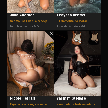
Julia Andrade
Thayssa Bretas
Não vou sair da sua cabeça.
Diretamente do litoral!
Belo Horizonte - MG
Belo Horizonte - MG
Nicole Ferrari
Yasmim Stellare
Experiência leve, exclusiva e marcante.
Namoradinha toda rosadinha.