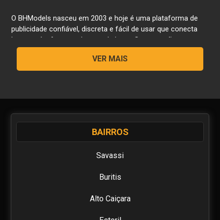
O BHModels nasceu em 2003 e hoje é uma plataforma de
publicidade confiável, discreta e fácil de usar que conecta
homens às Acompanhantes de Luxo, Gps, que são
lindas mulheres que oferecem serviços de acompanhantes,
VER MAIS
atualmente também conhecidas como as "Meninas do JOB"
. O BH MODELS é um site onde os visitantes podem
estabelecer contato direto, com segurança e conforto, com
as mais belas acompanhantes de luxo de BH e região. Se
você está procurando companhia para diversas ocasiões,
desde eventos de negócios, despedidas de solteiro,
presença vip e até momentos íntimos com belas garotas de
BAIRROS
programa, aqui é seu lugar. O BHModels oferece
ferramentas de filtragem intuitivas, fotos profissionais e
Savassi
também vídeos e fotos caseiras, em nossa Timeline. Você
vai encontrar com facilidade a garota que procura, que
Buritis
atenda às suas expectativas e necessidades. A nossa
prioridade é garantir discrição, elevada qualidade e
Alto Caiçara
autenticidade dos anúncios apresentados. Incentivamos
você a se cadastrar, fazer e ler comentários e descobrir o