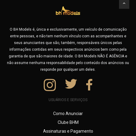
Está procurando acompanhante de luxo em Belo Horizonte?
Orientais
As famosas Garotas do JOB ? Ou está viajando e quer
garotas de programa de São Paulo, Rio de Janeiro ou
Presença Vip
acompanhantes de Lagoa Santa, Betim e as famosas GP´s
O BH Models é, única e exclusivamente, um veículo de comunicação
de Contagem e região? Não se preocupe, no BHModels você
Ruivas
entre pessoas, e não tem nenhum vínculo com as acompanhantes e
pode fazer uma busca por cidade e encontrar profissionais
seus anunciantes que são, também, responsáveis únicos pelas
experientes em várias cidades do Brasil.
Suggar Baby
informações contidas em seus respectivos anúncios bem como pela
Seja você um morador ou um turista, usando nossa busca,
garantia de que são maiores de idade. O BH Models NÃO É AGÊNCIA e
você vai encontrar uma garota de programa especial
não assume nenhuma responsabilidade pelo conteúdo dos anúncios ou
próxima a você para viver momentos de muito prazer.
responde por qualquer um deles.
Aproveite também para buscar por outras características,
tente por exemplo, buscar por Fantasias sexuais como:
Amamentação adulta (Lactofilia), Atriz Pornô, Banho de
Chuva/Prata, Banho de Língua, Banho Dourado (Golden
USUÁRIOS E SERVIÇOS
Shower), Banho Marrom, Beijo Grego, Bondage, Cosplay,
Creampie, Cuckold, Dança do Ventre, Dogging, Dominação,
Como Anunciar
Dupla Penetração, Espanhola, Exibicionismo, FaceFuck,
Clube BHM
Facesitting, Borboleta Paraguaia
Assinaturas e Pagamento
Feminização, Findom (Money Slave), Fisting, Fit Dance,