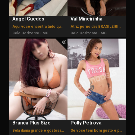
Angel Guedes
Val Mineirinha
Aqui você encontra tudo que deseja! Estilo namoradinha.
Atriz pornô das BRASILEIRINHAS FILMES.
Belo Horizonte - MG
Belo Horizonte - MG
Branca Plus Size
Polly Petrova
Bela dama grande e gostosa, fotos reais! Disponível 24hs
Se você tem bom gosto e procura uma companhia está no lugar certo.