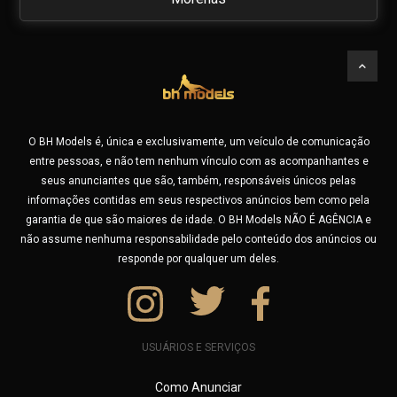
Encontre no BHModels as mais belas
Mulatas & Negras
acompanhantes de BH e todo o Brasil
Está procurando acompanhante de luxo em Belo Horizonte?
Orientais
As famosas Garotas do JOB ? Ou está viajando e quer
garotas de programa de São Paulo, Rio de Janeiro ou
Presença Vip
acompanhantes de Lagoa Santa, Betim e as famosas GP´s
O BH Models é, única e exclusivamente, um veículo de comunicação
de Contagem e região? Não se preocupe, no BHModels você
Ruivas
entre pessoas, e não tem nenhum vínculo com as acompanhantes e
pode fazer uma busca por cidade e encontrar profissionais
seus anunciantes que são, também, responsáveis únicos pelas
experientes em várias cidades do Brasil.
Suggar Baby
informações contidas em seus respectivos anúncios bem como pela
Seja você um morador ou um turista, usando nossa busca,
garantia de que são maiores de idade. O BH Models NÃO É AGÊNCIA e
você vai encontrar uma garota de programa especial
não assume nenhuma responsabilidade pelo conteúdo dos anúncios ou
próxima a você para viver momentos de muito prazer.
responde por qualquer um deles.
Aproveite também para buscar por outras características,
tente por exemplo, buscar por Fantasias sexuais como:
Amamentação adulta (Lactofilia), Atriz Pornô, Banho de
Chuva/Prata, Banho de Língua, Banho Dourado (Golden
USUÁRIOS E SERVIÇOS
Shower), Banho Marrom, Beijo Grego, Bondage, Cosplay,
Creampie, Cuckold, Dança do Ventre, Dogging, Dominação,
Como Anunciar